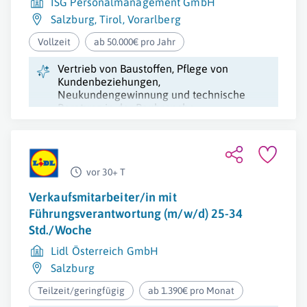
ISG Personalmanagement GmbH
Salzburg
,
Tirol
,
Vorarlberg
Vollzeit
ab 50.000€ pro Jahr
Vertrieb von Baustoffen, Pflege von
Kundenbeziehungen,
Neukundengewinnung und technische
Beratung in der Baubranche.
Eigenverantwortliche Arbeitsweise und
Kundenorientierung sind erforderlich.
vor 30+ T
Verkaufsmitarbeiter/in mit
Führungsverantwortung (m/w/d) 25-34
Std./Woche
Lidl Österreich GmbH
Salzburg
Teilzeit/geringfügig
ab 1.390€ pro Monat