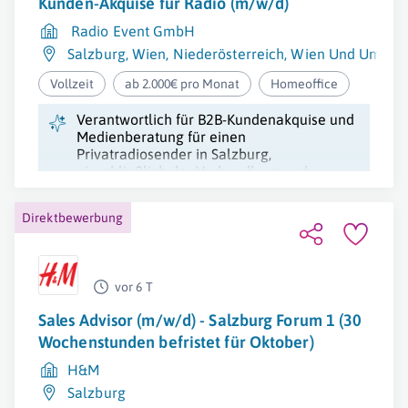
Kunden-Akquise für Radio (m/w/d)
Radio Event GmbH
Salzburg
,
Wien
,
Niederösterreich
,
Wien Und Umgeb
Vollzeit
ab 2.000€ pro Monat
Homeoffice
Verantwortlich für B2B-Kundenakquise und
Medienberatung für einen
Privatradiosender in Salzburg,
einschließlich der Verhandlung und
Gestaltung von Werbeangeboten.
Direktbewerbung
vor 6 T
Sales Advisor (m/w/d) - Salzburg Forum 1 (30
Wochenstunden befristet für Oktober)
H&M
Salzburg