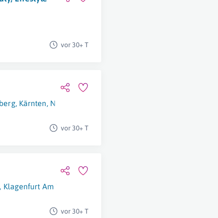
vor 30+ T
berg
,
Kärnten
,
Niederösterreich
,
Burgenland
,
Süddeutschland
,
vor 30+ T
,
Klagenfurt Am Wörthersee
,
Wien
,
Bregenz
,
Graz
,
St. Pölten
,
L
vor 30+ T