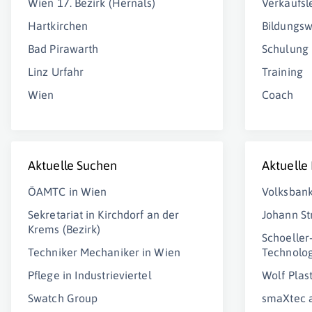
Wien 17. Bezirk (Hernals)
Verkaufsle
Hartkirchen
Bildungs
Bad Pirawarth
Schulung
Linz Urfahr
Training
Wien
Coach
Aktuelle Suchen
Aktuelle
ÖAMTC in Wien
Volksbank
Sekretariat in Kirchdorf an der
Johann S
Krems (Bezirk)
Schoeller
Techniker Mechaniker in Wien
Technolo
Pflege in Industrieviertel
Wolf Pla
Swatch Group
smaXtec 