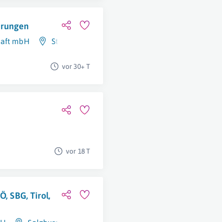
erungen
haft mbH
Steiermark
vor 30+ T
vor 18 T
Ö, SBG, Tirol,