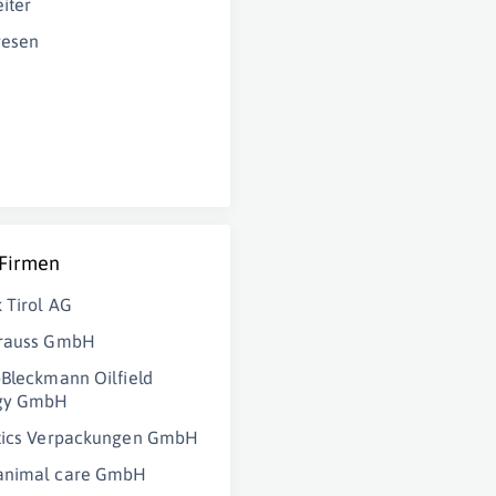
iter
wesen
 Firmen
 Tirol AG
trauss GmbH
-Bleckmann Oilfield
gy GmbH
stics Verpackungen GmbH
animal care GmbH