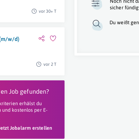
Noch nicht d
sicher fündig
vor 30+ T
Du weißt gen
 (m/w/d)
vor 2 T
igen Job gefunden?
riterien erhälst du
 und kostenlos per E-
Jetzt Jobalarm erstellen