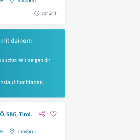
bH
Salzburg
vor 29 T
 mit deinem
 suchst. Wir zeigen dir
nslauf hochladen
Ö, SBG, Tirol,
bH
Innsbruck