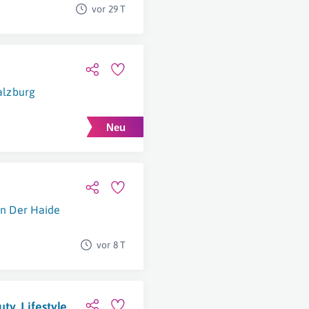
vor 29 T
alzburg
In Der Haide
vor 8 T
ty, Lifestyle