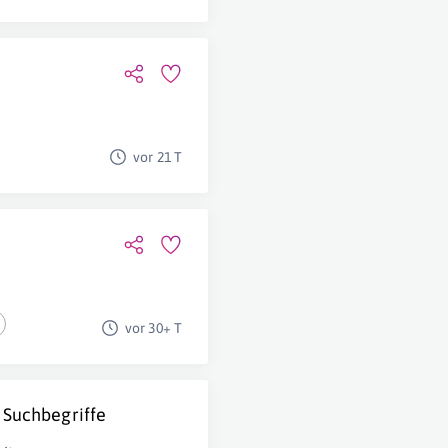
vor 21 T
vor 30+ T
 Suchbegriffe