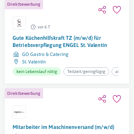
Direktbewerbung
vor 6 T
Gute Küchenhilfskraft TZ (m/w/d) für
Betriebsverpflegung ENGEL St. Valentin
GO Gastro & Catering
St. Valentin
kein Lebenslauf nötig
Teilzeit/geringfügig
ab 28.364
Direktbewerbung
Mitarbeiter im Maschinenversand (m/w/d)