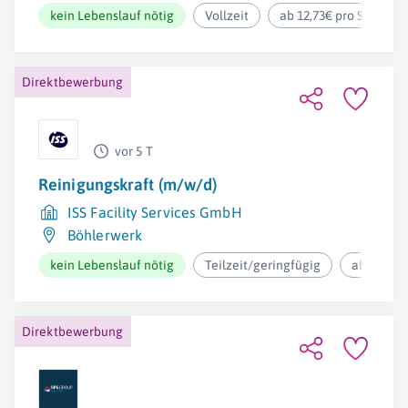
kein Lebenslauf nötig
Vollzeit
ab 12,73€ pro Stunde
Direktbewerbung
vor 5 T
Reinigungskraft (m/w/d)
ISS Facility Services GmbH
Böhlerwerk
kein Lebenslauf nötig
Teilzeit/geringfügig
ab 12,37€
Direktbewerbung