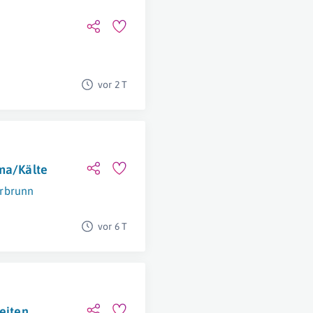
vor 2 T
ima/Kälte
rbrunn
vor 6 T
keiten