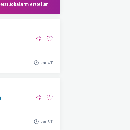
Jetzt Jobalarm erstellen
vor 4 T
)
vor 6 T