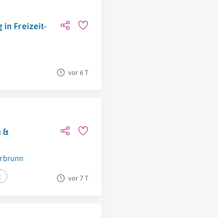
in Freizeit-
vor 6 T
u &
rbrunn
t
vor 7 T