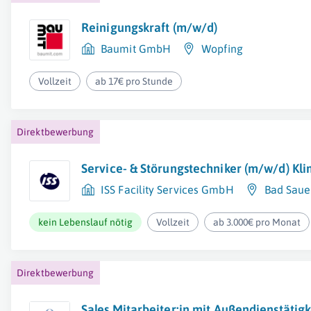
Reinigungskraft (m/w/d)
Baumit GmbH
Wopfing
Vollzeit
ab 17€ pro Stunde
Direktbewerbung
Service- & Störungstechniker (m/w/d) Kl
ISS Facility Services GmbH
Bad Saue
kein Lebenslauf nötig
Vollzeit
ab 3.000€ pro Monat
Direktbewerbung
Sales Mitarbeiter:in mit Außendienstätig