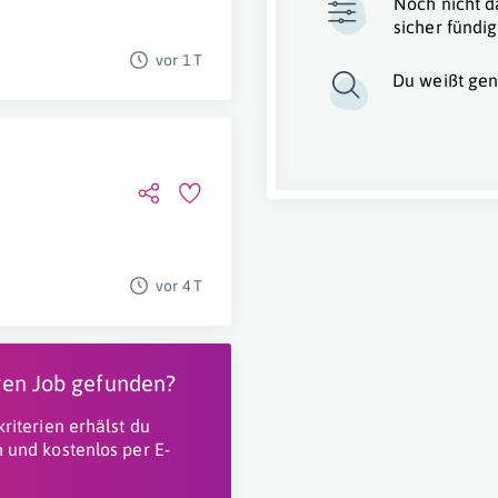
Noch nicht d
sicher fündig
vor 1 T
Du weißt gen
vor 4 T
igen Job gefunden?
riterien erhälst du
 und kostenlos per E-