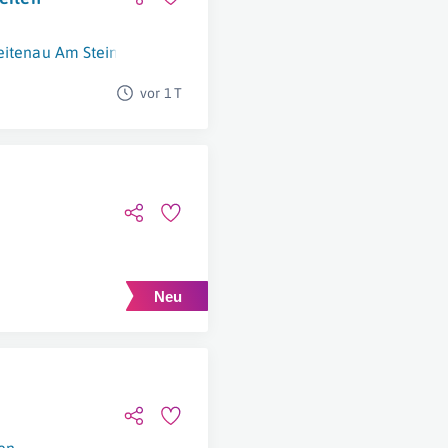
eitenau Am Steinfelde
vor 1 T