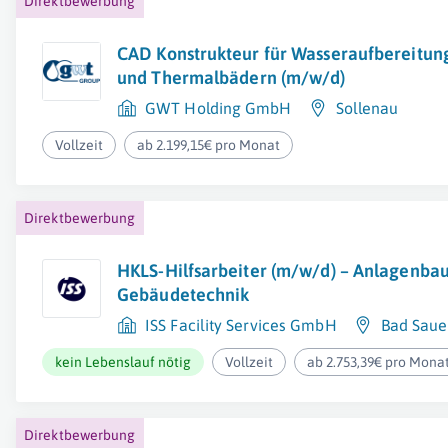
Direktbewerbung
CAD Konstrukteur für Wasseraufbereitung 
und Thermalbädern (m/w/d)
GWT Holding GmbH
Sollenau
Vollzeit
ab 2.199,15€ pro Monat
Direktbewerbung
HKLS-Hilfsarbeiter (m/w/d) – Anlagenba
Gebäudetechnik
ISS Facility Services GmbH
Bad Saue
kein Lebenslauf nötig
Vollzeit
ab 2.753,39€ pro Mona
Direktbewerbung