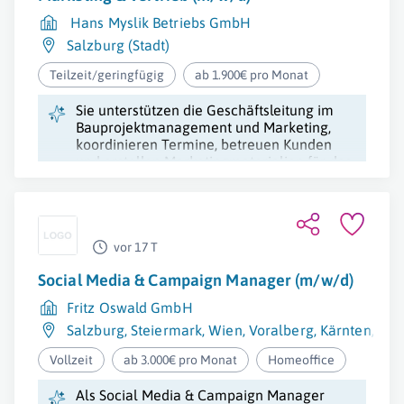
Hans Myslik Betriebs GmbH
Salzburg (Stadt)
Teilzeit/geringfügig
ab 1.900€ pro Monat
Sie unterstützen die Geschäftsleitung im
Bauprojektmanagement und Marketing,
koordinieren Termine, betreuen Kunden
und erstellen Marketingmaterialien für das
Bauträgerunternehmen.
vor 17 T
Social Media & Campaign Manager (m/w/d)
Fritz Oswald GmbH
Salzburg
,
Steiermark
,
Wien
,
Voralberg
,
Kärnten
,
Nie
Vollzeit
ab 3.000€ pro Monat
Homeoffice
Als Social Media & Campaign Manager