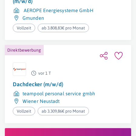
(m/w/d)
AEROPE Energiesysteme GmbH
Gmunden
Vollzeit
ab 3.808,83€ pro Monat
Direktbewerbung
vor 1 T
Dachdecker (m/w/d)
teampool personal service gmbh
Wiener Neustadt
Vollzeit
ab 3.309,86€ pro Monat