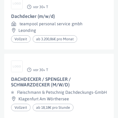
vor 30+ T
Dachdecker (m/w/d)
teampool personal service gmbh
Leonding
Vollzeit
ab 3.200,86€ pro Monat
vor 30+ T
DACHDECKER / SPENGLER /
SCHWARZDECKER (M/W/D)
Fleischmann & Petschnig Dachdeckungs-GmbH
Klagenfurt Am Wörthersee
Vollzeit
ab 18,18€ pro Stunde