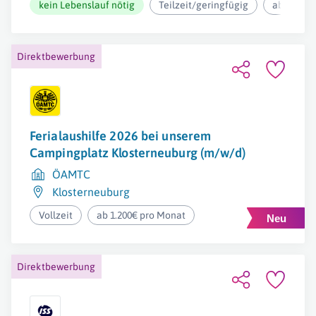
kein Lebenslauf nötig
Teilzeit/geringfügig
ab 12,73€
Direktbewerbung
Ferialaushilfe 2026 bei unserem
Campingplatz Klosterneuburg (m/w/d)
ÖAMTC
Klosterneuburg
Vollzeit
ab 1.200€ pro Monat
Direktbewerbung