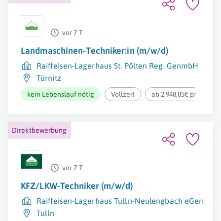
vor 7 T
Landmaschinen-Techniker:in (m/w/d)
Raiffeisen-Lagerhaus St. Pölten Reg. GenmbH
Türnitz
kein Lebenslauf nötig
Vollzeit
ab 2.948,85€ pro Mona
Direktbewerbung
vor 7 T
KFZ/LKW-Techniker (m/w/d)
Raiffeisen-Lagerhaus Tulln-Neulengbach eGenmbH
Tulln