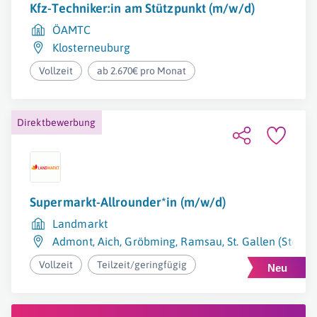
Kfz-Techniker:in am Stützpunkt (m/w/d)
ÖAMTC
Klosterneuburg
Vollzeit
ab 2.670€ pro Monat
Direktbewerbung
Supermarkt-Allrounder*in (m/w/d)
Landmarkt
Admont
,
Aich
,
Gröbming
,
Ramsau
,
St. Gallen (Steier
Vollzeit
Teilzeit/geringfügig