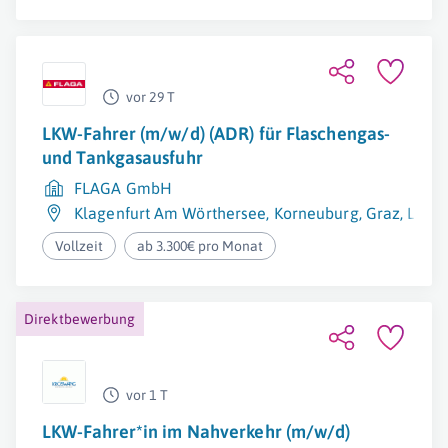
vor 29 T
LKW-Fahrer (m/w/d) (ADR) für Flaschengas-
und Tankgasausfuhr
FLAGA GmbH
Klagenfurt Am Wörthersee
,
Korneuburg
,
Graz
,
Linz
,
Vollzeit
ab 3.300€ pro Monat
Direktbewerbung
vor 1 T
LKW-Fahrer*in im Nahverkehr (m/w/d)