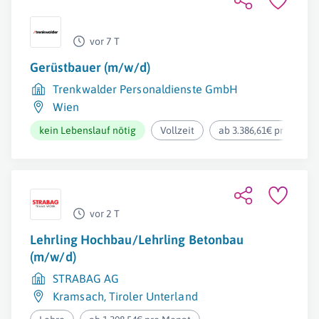
vor 7 T
Gerüstbauer (m/w/d)
Trenkwalder Personaldienste GmbH
Wien
kein Lebenslauf nötig
Vollzeit
ab 3.386,61€ pro Mona
vor 2 T
Lehrling Hochbau/Lehrling Betonbau
(m/w/d)
STRABAG AG
Kramsach
,
Tiroler Unterland