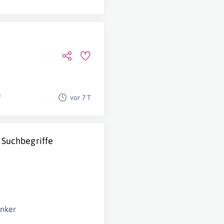
vor 7 T
 Suchbegriffe
enker