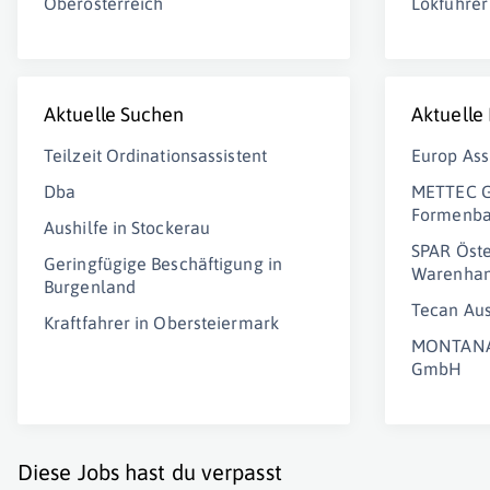
Oberösterreich
Lokführer
Aktuelle Suchen
Aktuelle
Teilzeit Ordinationsassistent
Europ Ass
Dba
METTEC G
Formenb
Aushilfe in Stockerau
SPAR Öste
Geringfügige Beschäftigung in
Warenhan
Burgenland
Tecan Au
Kraftfahrer in Obersteiermark
MONTANA 
GmbH
Diese Jobs hast du verpasst