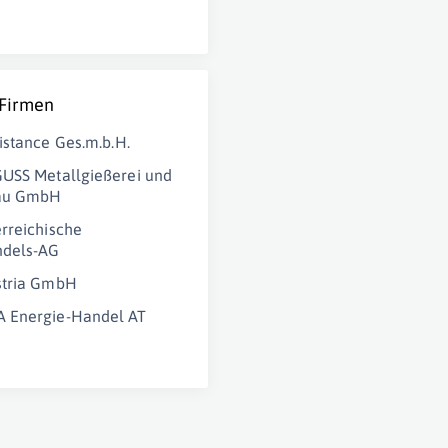
 Firmen
istance Ges.m.b.H.
USS Metallgießerei und
au GmbH
rreichische
dels-AG
stria GmbH
Energie-Handel AT