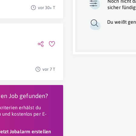
Noch nicht d
sicher fündig
vor 30+ T
Du weißt gen
vor 7 T
igen Job gefunden?
riterien erhälst du
 und kostenlos per E-
Jetzt Jobalarm erstellen