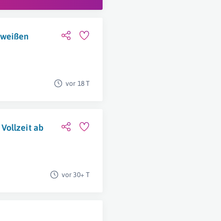
hweißen
vor 18 T
Vollzeit ab
vor 30+ T