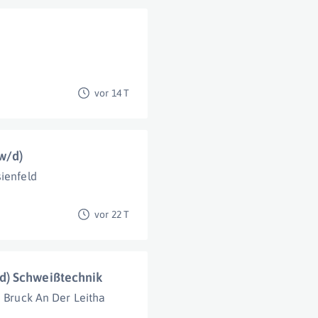
vor 14 T
w/d)
ienfeld
vor 22 T
d) Schweißtechnik
Bruck An Der Leitha