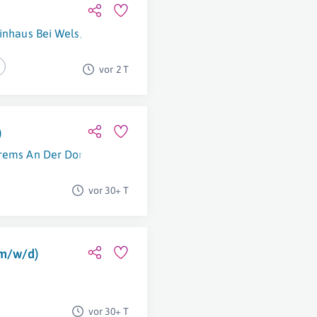
inhaus Bei Wels
,
Linz
,
Graz
,
Salzburg
,
Klagenfurt
,
Innsbruck
,
Br
vor 2 T
)
rems An Der Donau
vor 30+ T
(m/w/d)
vor 30+ T