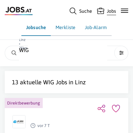
Suche
Jobs
Jobsuche
Merkliste
Job-Alarm
Linz
•
25km
WIG
13 aktuelle
WIG
Jobs in
Linz
Direktbewerbung
vor 7 T