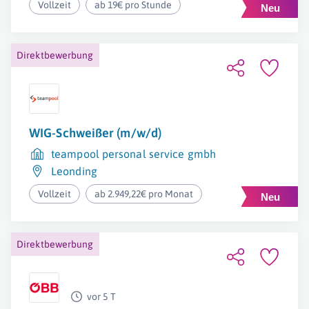
Vollzeit
ab 19€ pro Stunde
Direktbewerbung
WIG-Schweißer (m/w/d)
teampool personal service gmbh
Leonding
Vollzeit
ab 2.949,22€ pro Monat
Direktbewerbung
vor 5 T