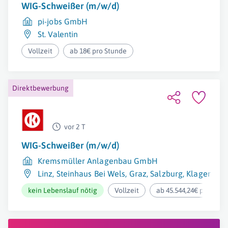
WIG-Schweißer (m/w/d)
pi-jobs GmbH
St. Valentin
Vollzeit
ab 18€ pro Stunde
Direktbewerbung
vor 2 T
WIG-Schweißer (m/w/d)
Kremsmüller Anlagenbau GmbH
Linz
,
Steinhaus Bei Wels
,
Graz
,
Salzburg
,
Klagenfurt
kein Lebenslauf nötig
Vollzeit
ab 45.544,24€ pro Jahr