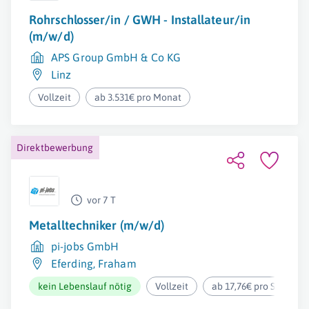
Rohrschlosser/in / GWH - Installateur/in
(m/w/d)
APS Group GmbH & Co KG
Linz
Vollzeit
ab 3.531€ pro Monat
Direktbewerbung
vor 7 T
Metalltechniker (m/w/d)
pi-jobs GmbH
Eferding
,
Fraham
kein Lebenslauf nötig
Vollzeit
ab 17,76€ pro Stunde