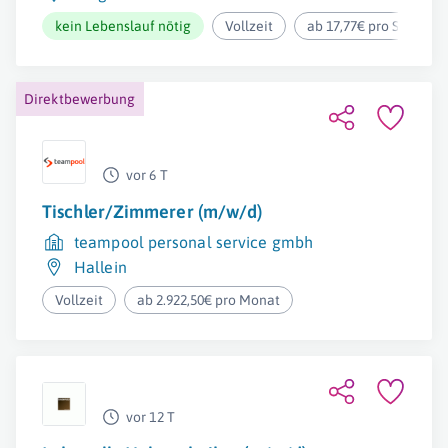
kein Lebenslauf nötig
Vollzeit
ab 17,77€ pro Stunde
Direktbewerbung
vor 6 T
Tischler/Zimmerer (m/w/d)
teampool personal service gmbh
Hallein
Vollzeit
ab 2.922,50€ pro Monat
vor 12 T