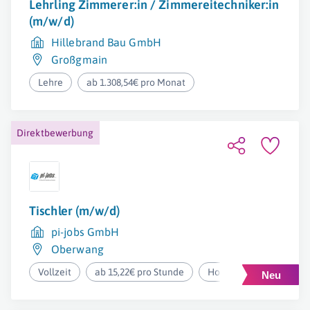
Lehrling Zimmerer:in / Zimmereitechniker:in
(m/w/d)
Hillebrand Bau GmbH
Großgmain
Lehre
ab 1.308,54€ pro Monat
Direktbewerbung
Tischler (m/w/d)
pi-jobs GmbH
Oberwang
Vollzeit
ab 15,22€ pro Stunde
Homeoffice