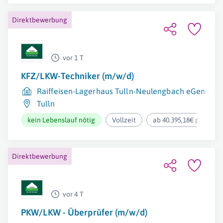
Direktbewerbung
vor 1 T
KFZ/LKW-Techniker (m/w/d)
Raiffeisen-Lagerhaus Tulln-Neulengbach eGenmbH
Tulln
kein Lebenslauf nötig
Vollzeit
ab 40.395,18€ pro Jahr
Direktbewerbung
vor 4 T
PKW/LKW - Überprüfer (m/w/d)