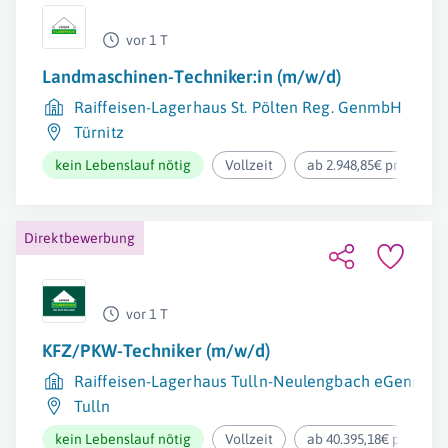
vor 1 T
Landmaschinen-Techniker:in (m/w/d)
Raiffeisen-Lagerhaus St. Pölten Reg. GenmbH
Türnitz
kein Lebenslauf nötig
Vollzeit
ab 2.948,85€ pro Mona
Direktbewerbung
vor 1 T
KFZ/PKW-Techniker (m/w/d)
Raiffeisen-Lagerhaus Tulln-Neulengbach eGenmbH
Tulln
kein Lebenslauf nötig
Vollzeit
ab 40.395,18€ pro Jahr