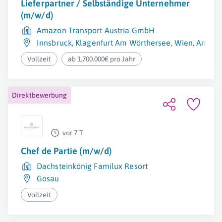
Lieferpartner / Selbständige Unternehmer
(m/w/d)
Amazon Transport Austria GmbH
Innsbruck
,
Klagenfurt Am Wörthersee
,
Wien
,
Ansfel
Vollzeit
ab 1.700.000€ pro Jahr
Direktbewerbung
vor 7 T
Chef de Partie (m/w/d)
Dachsteinkönig Familux Resort
Gosau
Vollzeit