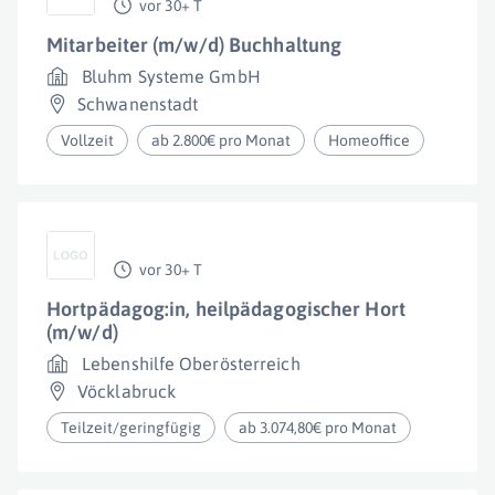
vor 30+ T
Mitarbeiter (m/w/d) Buchhaltung
Bluhm Systeme GmbH
Schwanenstadt
Vollzeit
ab 2.800€ pro Monat
Homeoffice
vor 30+ T
Hortpädagog:in, heilpädagogischer Hort
(m/w/d)
Lebenshilfe Oberösterreich
Vöcklabruck
Teilzeit/geringfügig
ab 3.074,80€ pro Monat