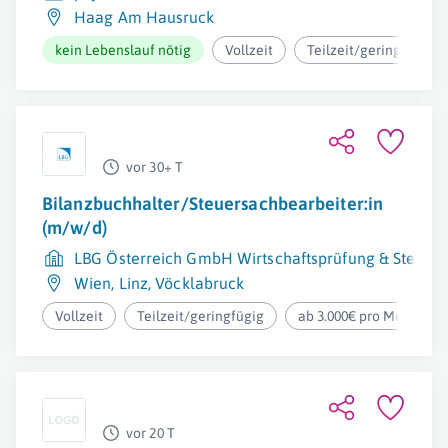
Haag Am Hausruck
kein Lebenslauf nötig
Vollzeit
Teilzeit/geringfügig
vor 30+ T
Bilanzbuchhalter/Steuersachbearbeiter:in
(m/w/d)
LBG Österreich GmbH Wirtschaftsprüfung & Steuer
Wien
,
Linz
,
Vöcklabruck
Vollzeit
Teilzeit/geringfügig
ab 3.000€ pro Monat
vor 20 T