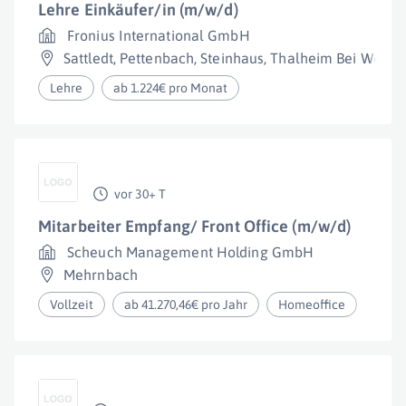
Lehre Einkäufer/in (m/w/d)
Fronius International GmbH
Sattledt
,
Pettenbach
,
Steinhaus
,
Thalheim Bei Wels
,
Lehre
ab 1.224€ pro Monat
vor 30+ T
Mitarbeiter Empfang/ Front Office (m/w/d)
Scheuch Management Holding GmbH
Mehrnbach
Vollzeit
ab 41.270,46€ pro Jahr
Homeoffice