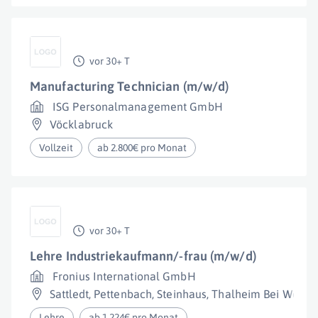
vor 30+ T
Manufacturing Technician (m/w/d)
ISG Personalmanagement GmbH
Vöcklabruck
Vollzeit
ab 2.800€ pro Monat
vor 30+ T
Lehre Industriekaufmann/-frau (m/w/d)
Fronius International GmbH
Sattledt
,
Pettenbach
,
Steinhaus
,
Thalheim Bei Wels
,
Lehre
ab 1.224€ pro Monat